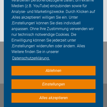
verarbeiten personenbezogene Daten, um externe
Kreisverband Oberberg
Medien (z.B. YouTube) einzubinden sowie für
Analyse- und Marketingzwecke. Durch Klicken auf
Sei dabei
‚Alles akzeptieren‘ willigen Sie ein. Unter
Presse
‚Einstellungen‘ können Sie dies individuell
anpassen. Ohne Ihre Zustimmung verwenden wir
Login
nur technisch notwendige Cookies. Die
Einwilligung können Sie jederzeit unter
‚Einstellungen‘ widerrufen oder ändern. Alles
Bleiben Sie in Kontakt
Weitere finden Sie in unserer
Datenschutzerklärung.
Ablehnen
Einstellungen
Impressum
Datenschutz
Cookie-Einstellungen
Alles akzeptieren