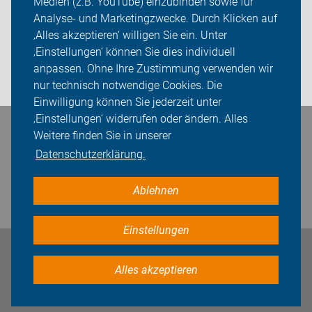
Medien (z.B. YouTube) einzubinden sowie für
Analyse- und Marketingzwecke. Durch Klicken auf
Sei dabei
‚Alles akzeptieren‘ willigen Sie ein. Unter
Presse
‚Einstellungen‘ können Sie dies individuell
anpassen. Ohne Ihre Zustimmung verwenden wir
Login
nur technisch notwendige Cookies. Die
Einwilligung können Sie jederzeit unter
‚Einstellungen‘ widerrufen oder ändern. Alles
Bleiben Sie in Kontakt
Weitere finden Sie in unserer
Datenschutzerklärung.
Ablehnen
Einstellungen
Impressum
Datenschutz
Cookie-Einstellungen
Alles akzeptieren