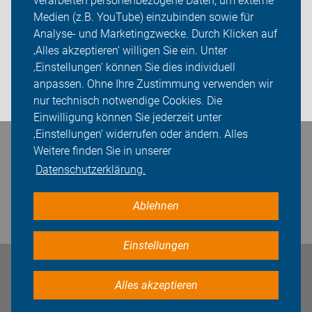
verarbeiten personenbezogene Daten, um externe
Kreisverband Oberberg
Medien (z.B. YouTube) einzubinden sowie für
Analyse- und Marketingzwecke. Durch Klicken auf
Sei dabei
‚Alles akzeptieren‘ willigen Sie ein. Unter
Presse
‚Einstellungen‘ können Sie dies individuell
anpassen. Ohne Ihre Zustimmung verwenden wir
Login
nur technisch notwendige Cookies. Die
Einwilligung können Sie jederzeit unter
‚Einstellungen‘ widerrufen oder ändern. Alles
Bleiben Sie in Kontakt
Weitere finden Sie in unserer
Datenschutzerklärung.
Ablehnen
Einstellungen
Impressum
Datenschutz
Cookie-Einstellungen
Alles akzeptieren