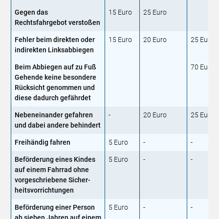
Gegen das
15 Euro
25 Euro
Rechtsfahrgebot verstoßen
Fehler beim direkten oder
15 Euro
20 Euro
25 Euro
indirekten Linksabbiegen
Beim Abbiegen auf zu Fuß
70 Euro
Gehende keine besondere
Rücksicht genommen und
diese dadurch gefährdet
Nebeneinander gefahren
-
20 Euro
25 Euro
und dabei andere behindert
Freihändig fahren
5 Euro
-
-
Beförderung eines Kindes
5 Euro
-
-
auf einem Fahrrad ohne
vorgeschriebene Sicher­
heitsvorrichtungen
Beförderung einer Person
5 Euro
-
-
ab sieben Jahren auf einem