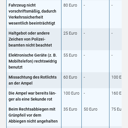
Fahrzeug nicht
80 Euro
-
-
vorschriftsmäßig, dadurch
Verkehrssicherheit
wesentlich beeinträchtigt
Haltgebot oder andere
25 Euro
-
-
Zeichen von Polizei­
beamten nicht beachtet
Elektronische Geräte (z. B.
55 Euro
-
-
Mobiltelefon) rechtswidrig
benutzt
Missachtung des Rotlichts
60 Euro
-
100 Euro
an der Ampel
Die Ampel war bereits län­
100 Euro
-
160 Euro
ger als eine Sekunde rot
Beim Rechtsabbiegen mit
35 Euro
50 Euro
75 Euro
Grünpfeil vor dem
Abbiegen nicht angehalten