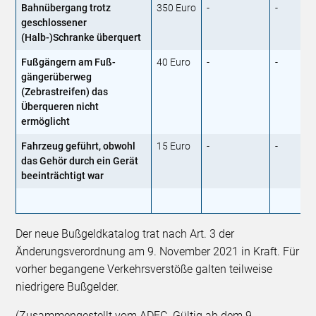
Bahnübergang trotz
350 Euro
-
-
geschlossener
(Halb-)Schranke überquert
Fußgängern am Fuß­
40 Euro
-
-
gängerüberweg
(Zebrastreifen) das
Überqueren nicht
ermöglicht
Fahrzeug geführt, obwohl
15 Euro
-
-
das Gehör durch ein Gerät
beeinträchtigt war
Der neue Bußgeldkatalog trat nach Art. 3 der
Änderungsverordnung am 9. November 2021 in Kraft. Für
vorher begangene Verkehrsverstöße galten teilweise
niedrigere Bußgelder.
(Zusammengestellt vom ADFC. Gültig ab dem 9.